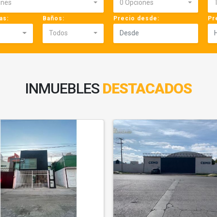
ones
0 Opciones
as:
Baños:
Precio desde:
Pr
Todos
INMUEBLES
DESTACADOS