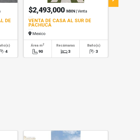
$2,493,000
$9,00
a
MXN
| Venta
L DE
VENTA DE CASA AL SUR DE
BODEGA 
PACHUCA
PACHUCA
Mexico
Mexico
2
2
año(s)
Área m
Recámaras
Baño(s)
Área m
4
90
3
3
100