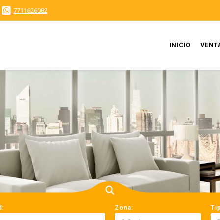
7711626082
INICIO
VENT
d:
Zona:
Ti