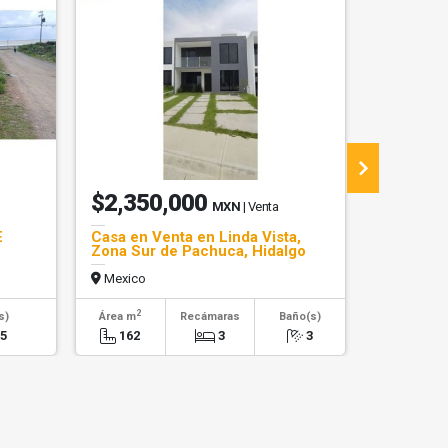
$2,350,000
$3,00
MXN
| Venta
E
Casa en Venta en Linda Vista,
CASA ZO
Zona Sur de Pachuca, Hidalgo
LINDA VI
Mexico
Mexico
2
2
s)
Área m
Recámaras
Baño(s)
Área m
.5
162
3
3
188