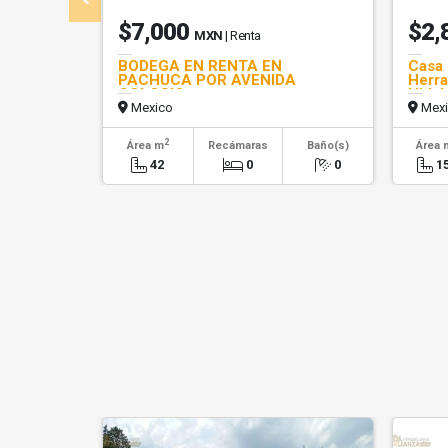
$7,000
$2,
MXN
| Renta
BODEGA EN RENTA EN
Casa 
PACHUCA POR AVENIDA
Herra
COLOSIO
Hidal
Mexico
Mexi
2
Área m
Recámaras
Baño(s)
Área 
42
0
0
1