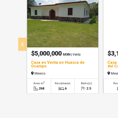
$5,000,000
$3,
MXN
| Venta
Casa en Venta en Huasca de
Casa 
Ocampo
del 
Mexico
Mexi
2
Área m
Recámaras
Baño(s)
Re
268
6
2.5