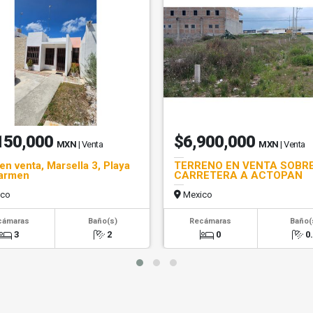
150,000
$6,900,000
MXN
| Venta
MXN
| Venta
en venta, Marsella 3, Playa
TERRENO EN VENTA SOBR
Carmen
CARRETERA A ACTOPAN
co
Mexico
cámaras
Baño(s)
Recámaras
Baño(
3
2
0
0