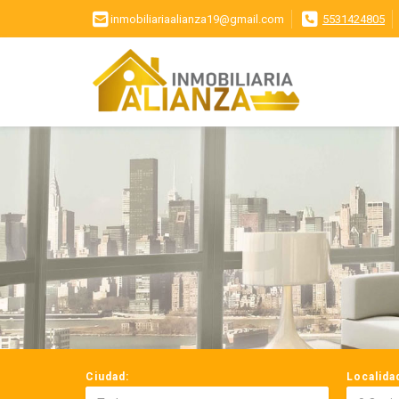
inmobiliariaalianza19@gmail.com
5531424805
Ciudad:
Localida