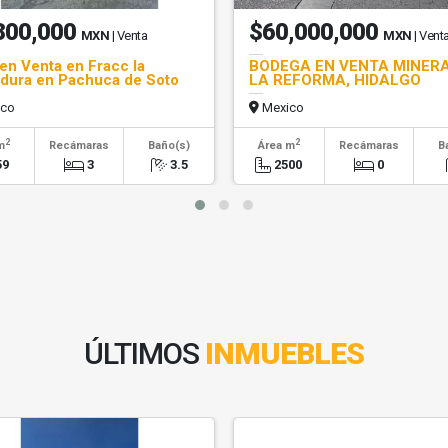
800,000
$60,000,000
MXN
| Venta
MXN
| Vent
en Venta en Fracc la
BODEGA EN VENTA MINERA
dura en Pachuca de Soto
LA REFORMA, HIDALGO
go
co
Mexico
2
2
m
Recámaras
Baño(s)
Área m
Recámaras
B
59
3
3.5
2500
0
ÚLTIMOS
INMUEBLES