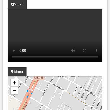
Video
Mapa
+
−