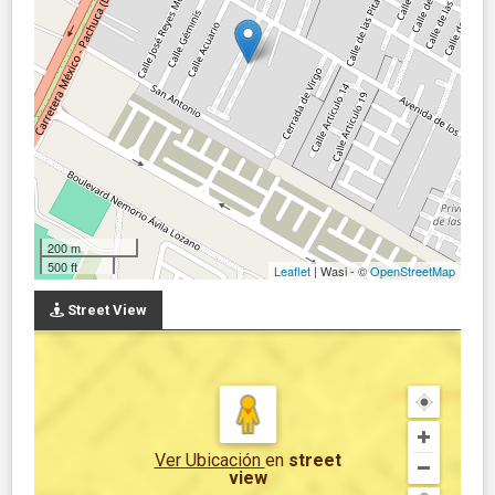
200 m
500 ft
Leaflet
| Wasi - ©
OpenStreetMap
Street View
Ver Ubicación
en
street
view