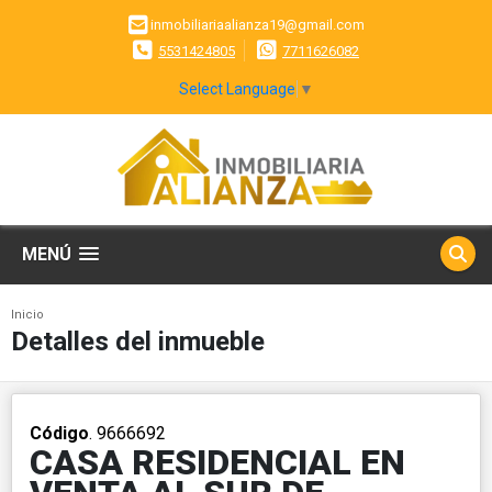
inmobiliariaalianza19@gmail.com
5531424805
7711626082
Select Language
▼
MENÚ
Inicio
Detalles del inmueble
Código
. 9666692
CASA RESIDENCIAL EN