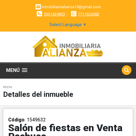
inmobiliariaalianza19@gmail.com
5531424805
7711626082
Select Language
▼
MENÚ
Inicio
Detalles del inmueble
Código
. 1549632
Salón de fiestas en Venta