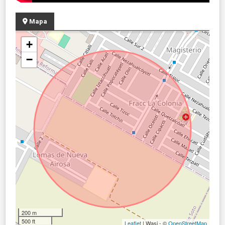
Mapa
+
−
200 m
500 ft
Leaflet
| Wasi - ©
OpenStreetMap