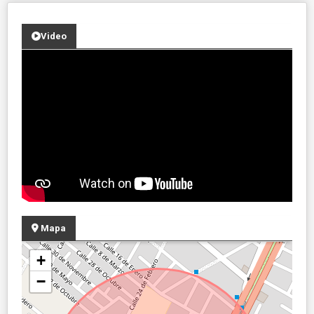
Video
Mapa
+
−