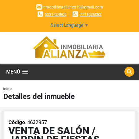
inmobiliariaalianza19@gmail.com
5531424805
7711626082
Select Language
▼
MENÚ
Inicio
Detalles del inmueble
Código
. 4632957
VENTA DE SALÓN /