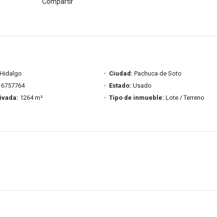
Compartir
Hidalgo
Ciudad:
Pachuca de Soto
6757764
Estado:
Usado
ivada:
1264 m²
Tipo de inmueble:
Lote / Terreno