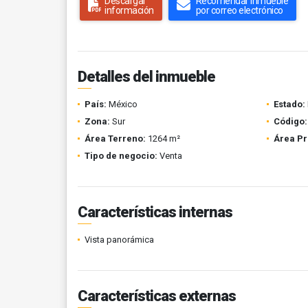
Descargar
Recomendar inmueble
información
por correo electrónico
Detalles del inmueble
País:
México
Estado:
Zona:
Sur
Código:
Área Terreno:
1264 m²
Área Pr
Tipo de negocio:
Venta
Características internas
Vista panorámica
Características externas