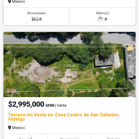
Mexico
Recámaras
Baño(s)
0
0
$2,995,000
MXN
| Venta
Terreno en Venta en Zona Centro de San Salvador,
Hidalgo
Mexico
2