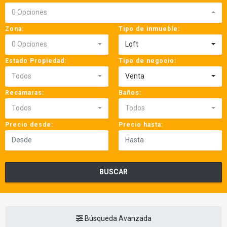
0 Opciones
Zona:
Tipo de inmueble:
0 Opciones
Loft
Estado Propiedad:
Tipo de negocio:
Todos
Venta
Recámaras:
Baños:
Todos
Todos
Precio desde:
Precio hasta:
BUSCAR
Búsqueda Avanzada