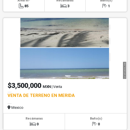
Área m
Recámaras
Baño(s)
85
3
1
$3,500,000
MXN
| Venta
VENTA DE TERRENO EN MERIDA
Mexico
Recámaras
Baño(s)
0
0