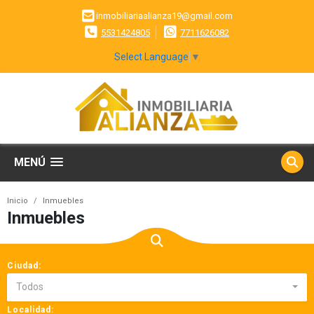
inmobiliariaalianza19@gmail.com
5531424805
7711626082
Select Language
▼
MENÚ
Inicio
Inmuebles
Inmuebles
Ciudad:
Todos
Localidad: