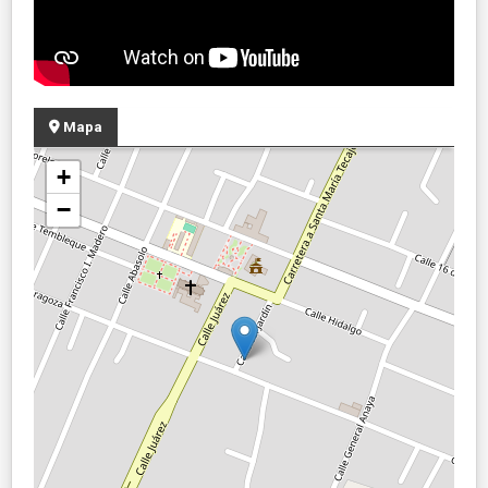
Mapa
+
−