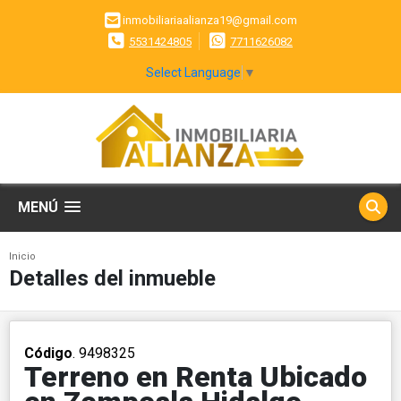
inmobiliariaalianza19@gmail.com
5531424805
7711626082
Select Language
▼
MENÚ
Inicio
Detalles del inmueble
Código
. 9498325
Terreno en Renta Ubicado