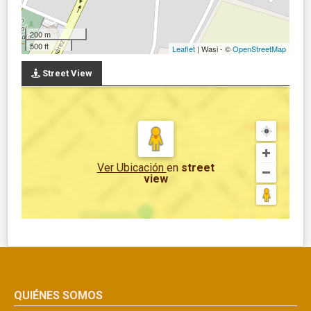
200 m
500 ft
Leaflet
| Wasi - ©
OpenStreetMap
Street View
Ver Ubicación
en
street
view
QUIÉNES SOMOS