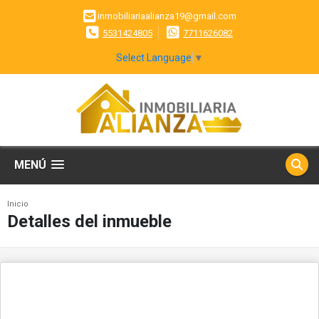
inmobiliariaalianza19@gmail.com
5531424805
7711626082
Select Language
▼
MENÚ
Inicio
Detalles del inmueble