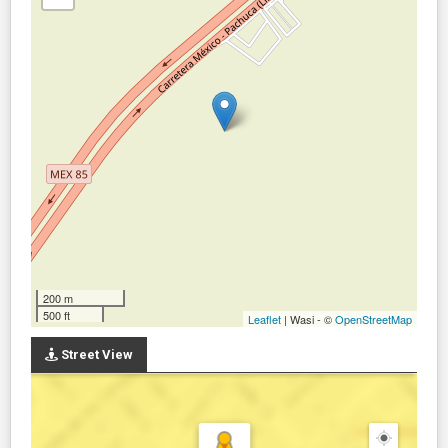
200 m
500 ft
Leaflet
| Wasi - ©
OpenStreetMap
Street View