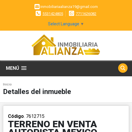
inmobiliariaalianza19@gmail.com
5531424805
7711626082
Select Language
▼
MENÚ
Inicio
Detalles del inmueble
Código
. 7612715
TERRENO EN VENTA