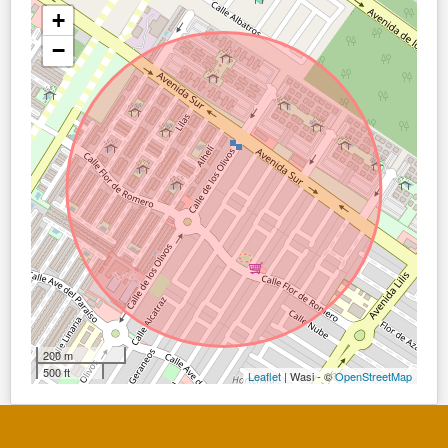
+
−
200 m
500 ft
Leaflet
| Wasi - ©
OpenStreetMap