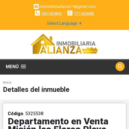
inmobiliariaalianza19@gmail.com
5531424805
7711626082
Select Language
▼
MENÚ
Inicio
Detalles del inmueble
Código
. 5325538
Departamento en Venta