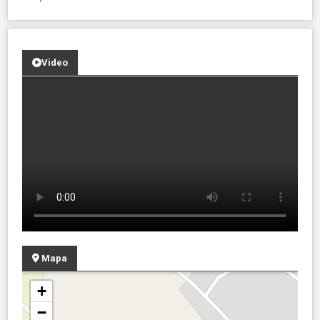
Video
Mapa
+
−