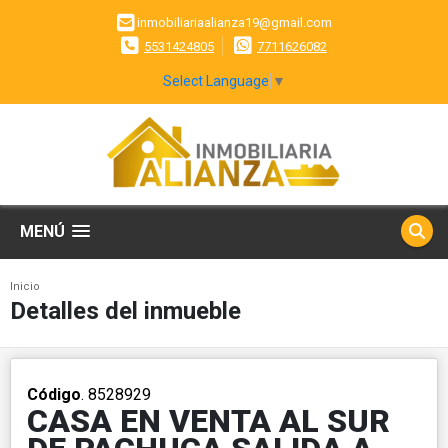
inmobiliariaalianza19@gmail.com
5531424805
7711626082
Select Language
▼
MENÚ
Inicio
Detalles del inmueble
Código
. 8528929
CASA EN VENTA AL SUR