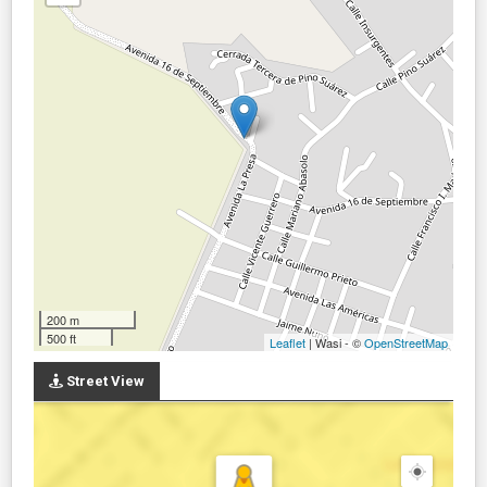
200 m
500 ft
Leaflet
| Wasi - ©
OpenStreetMap
Street View