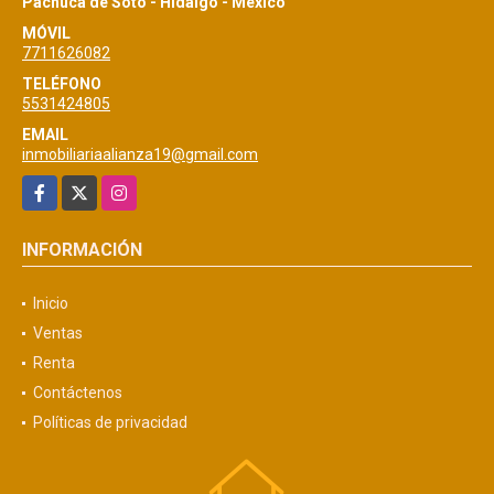
Pachuca de Soto - Hidalgo - México
MÓVIL
7711626082
TELÉFONO
5531424805
EMAIL
inmobiliariaalianza19@gmail.com
Facebook
X
Instagram
INFORMACIÓN
Inicio
Ventas
Renta
Contáctenos
Políticas de privacidad